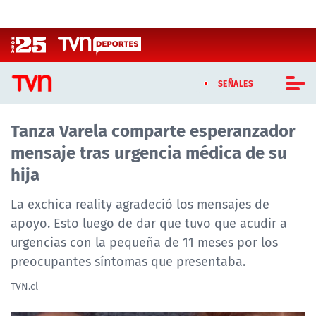
Click acá para ir directamente al contenido
SEÑALES
Tanza Varela comparte esperanzador
CASTING MASTERCHEF CHILE
mensaje tras urgencia médica de su
CASTING TVN VERTICAL
hija
TVN VERTICAL
La exchica reality agradeció los mensajes de
apoyo. Esto luego de dar que tuvo que acudir a
TVN PLAY
urgencias con la pequeña de 11 meses por los
preocupantes síntomas que presentaba.
PROGRAMAS
TVN.cl
TELESERIES