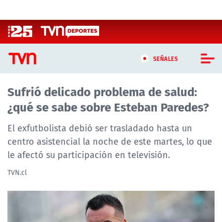
Click acá para ir directamente al contenido
SEÑALES
Sufrió delicado problema de salud:
CASTING MASTERCHEF CHILE
¿qué se sabe sobre Esteban Paredes?
CASTING TVN VERTICAL
El exfutbolista debió ser trasladado hasta un
TVN VERTICAL
centro asistencial la noche de este martes, lo que
le afectó su participación en televisión.
TVN PLAY
TVN.cl
PROGRAMAS
TELESERIES