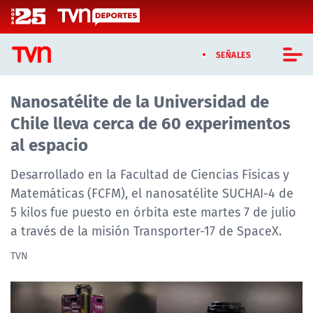
Click acá para ir directamente al contenido
SEÑALES
Nanosatélite de la Universidad de
CASTING MASTERCHEF CHILE
Chile lleva cerca de 60 experimentos
CASTING TVN VERTICAL
al espacio
TVN VERTICAL
Desarrollado en la Facultad de Ciencias Físicas y
Matemáticas (FCFM), el nanosatélite SUCHAI-4 de
TVN PLAY
5 kilos fue puesto en órbita este martes 7 de julio
a través de la misión Transporter-17 de SpaceX.
PROGRAMAS
TVN
TELESERIES
NTV