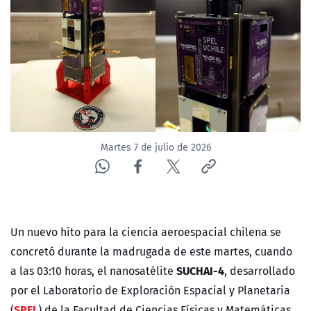
ACTUALIDAD Y TENDENCIAS
CORPORATIVO Y TRANSPARENCIA
CANAL DE DENUNCIAS
ÁREA DE PROYECTOS
Martes 7 de julio de 2026
Un nuevo hito para la ciencia aeroespacial chilena se
concretó durante la madrugada de este martes, cuando
SUCHAI-4
a las 03:10 horas, el nanosatélite
, desarrollado
por el Laboratorio de Exploración Espacial y Planetaria
SPEL
(
) de la Facultad de Ciencias Físicas y Matemáticas