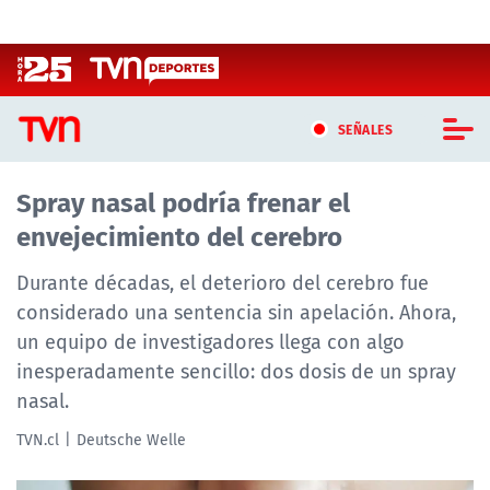
Click acá para ir directamente al contenido
SEÑALES
Spray nasal podría frenar el
CASTING MASTERCHEF CHILE
envejecimiento del cerebro
CASTING TVN VERTICAL
Durante décadas, el deterioro del cerebro fue
TVN VERTICAL
considerado una sentencia sin apelación. Ahora,
un equipo de investigadores llega con algo
TVN PLAY
inesperadamente sencillo: dos dosis de un spray
nasal.
PROGRAMAS
TVN.cl
Deutsche Welle
TELESERIES