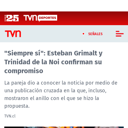
Click acá para ir directamente al contenido
SEÑALES
"Siempre sí": Esteban Grimalt y
CASTING MASTERCHEF CHILE
Trinidad de la Noi confirman su
CASTING TVN VERTICAL
compromiso
TVN VERTICAL
La pareja dio a conocer la noticia por medio de
una publicación cruzada en la que, incluso,
TVN PLAY
mostraron el anillo con el que se hizo la
propuesta.
PROGRAMAS
TVN.cl
TELESERIES