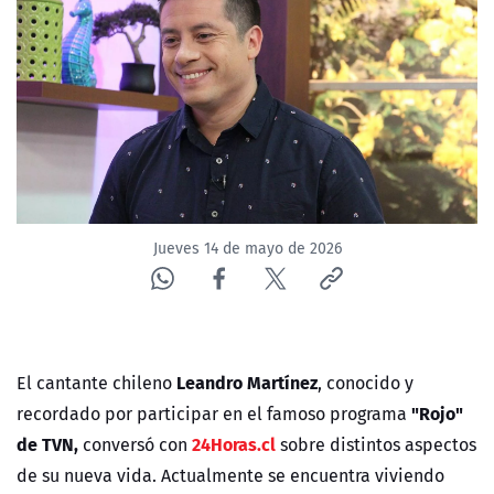
NTV
ACTUALIDAD Y TENDENCIAS
CORPORATIVO Y TRANSPARENCIA
CANAL DE DENUNCIAS
Jueves 14 de mayo de 2026
ÁREA DE PROYECTOS
Leandro Martínez
El cantante chileno
, conocido y
"Rojo"
recordado por participar en el famoso programa
de TVN,
24Horas.cl
conversó con
sobre distintos aspectos
de su nueva vida. Actualmente se encuentra viviendo