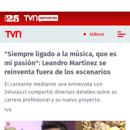
Click acá para ir directamente al contenido
SEÑALES
"Siempre ligado a la música, que es
CASTING MASTERCHEF CHILE
mi pasión": Leandro Martínez se
CASTING TVN VERTICAL
reinventa fuera de los escenarios
TVN VERTICAL
El cantante mediante una entrevista con
24hoas.cl compartió diversos detalles sobre su
TVN PLAY
carrera profesional y su nuevo proyecto.
PROGRAMAS
TVN
TELESERIES