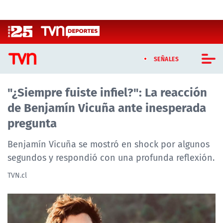
Click acá para ir directamente al contenido
SEÑALES
"¿Siempre fuiste infiel?": La reacción
CASTING MASTERCHEF CHILE
de Benjamín Vicuña ante inesperada
CASTING TVN VERTICAL
pregunta
TVN VERTICAL
Benjamín Vicuña se mostró en shock por algunos
segundos y respondió con una profunda reflexión.
TVN PLAY
TVN.cl
PROGRAMAS
TELESERIES