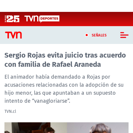
Click acá para ir directamente al contenido
SEÑALES
Sergio Rojas evita juicio tras acuerdo
CASTING MASTERCHEF CHILE
con familia de Rafael Araneda
CASTING TVN VERTICAL
El animador había demandado a Rojas por
TVN VERTICAL
acusaciones relacionadas con la adopción de su
hijo menor, las que apuntaban a un supuesto
TVN PLAY
intento de “vanagloriarse”.
PROGRAMAS
TVN.cl
TELESERIES