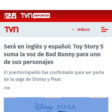
Click acá para ir directamente al contenido
SEÑALES
Será en inglés y español: Toy Story 5
CASTING MASTERCHEF CHILE
suma la voz de Bad Bunny para uno
CASTING TVN VERTICAL
de sus personajes
TVN VERTICAL
El puertorriqueño fue confirmado para ser parte
de la saga de Disney y Pixar.
TVN PLAY
TVN
PROGRAMAS
TELESERIES