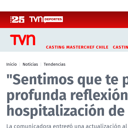
Click acá para ir directamente al contenido
CASTING MASTERCHEF CHILE
CASTI
Inicio
Noticias
Tendencias
"Sentimos que te p
profunda reflexión
hospitalización de 
La comunicadora entregó una actualización al