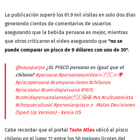
La publicación superó los 61.9 mil visitas en solo dos días
generando cientos de comentarios de usuarios
asegurando que la bebida peruana es mejor, mientras
"no se
que otros criticaron el video asegurando que
puede comparar un pisco de 9 dólares con uno de 30".
¿EL PISCO peruano es igual que el
@vayaparpe
chileno?
#peruano
#peruanosunidos🤜🇵🇪🤛🌍
#piscoperuano
#comparaciones
#chilenos
#piscosour
#comidaperuana
#1615
#comidaperuanalamejor🇵🇪🤤🤩
#vs
#culturamixta
#choquecultural
#peruvianpisco
♬ Malas Decisiones
(Sped Up Version) - Kenia OS
Taste Atlas
Cabe recordar que el portal
ubicó al pisco
chileno en el lugar 12 entre los 50 mejores licores del