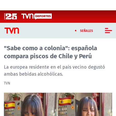
Click acá para ir directamente al contenido
SEÑALES
"Sabe como a colonia": española
CASTING MASTERCHEF CHILE
compara piscos de Chile y Perú
CASTING TVN VERTICAL
La europea residente en el país vecino degustó
TVN VERTICAL
ambas bebidas alcohólicas.
TVN
TVN PLAY
PROGRAMAS
TELESERIES