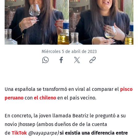
NTV
ACTUALIDAD Y TENDENCIAS
CORPORATIVO Y TRANSPARENCIA
Miércoles 5 de abril de 2023
CANAL DE DENUNCIAS
ÁREA DE PROYECTOS
pisco
Una española se transformó en viral al comparar el
peruano
el chileno
con
en el país vecino.
En concreto, la joven llamada Beatriz le preguntó a su
novio Jhossep (ambos dueños de de la cuenta
TikTok
si existía una diferencia entre
de
@vayaparpe)