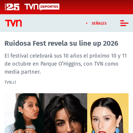
Click acá para ir directamente al contenido
SEÑALES
Ruidosa Fest revela su line up 2026
CASTING MASTERCHEF CHILE
El festival celebrará sus 10 años el próximo 10 y 11
CASTING TVN VERTICAL
de octubre en Parque O’Higgins, con TVN como
TVN VERTICAL
media partner.
TVN.cl
TVN PLAY
PROGRAMAS
TELESERIES
NTV