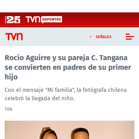
Click acá para ir directamente al contenido
SEÑALES
Rocío Aguirre y su pareja C. Tangana
CASTING MASTERCHEF CHILE
se convierten en padres de su primer
CASTING TVN VERTICAL
hijo
TVN VERTICAL
Con el mensaje "Mi familia", la fotógrafa chilena
celebró la llegada del niño.
TVN PLAY
TVN
PROGRAMAS
TELESERIES