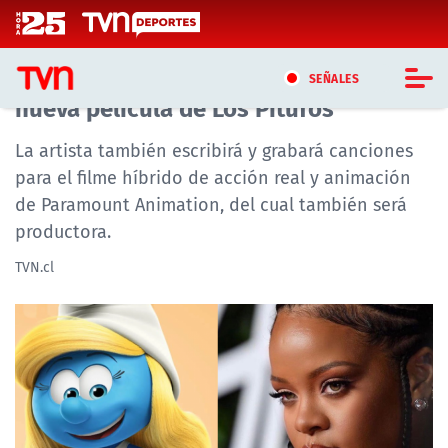
Click acá para ir directamente al contenido
Rihanna será la voz de Pitufina en la
SEÑALES
nueva película de Los Pitufos
CASTING MASTERCHEF CHILE
La artista también escribirá y grabará canciones
para el filme híbrido de acción real y animación
CASTING TVN VERTICAL
de Paramount Animation, del cual también será
productora.
TVN VERTICAL
TVN.cl
TVN PLAY
PROGRAMAS
TELESERIES
NTV