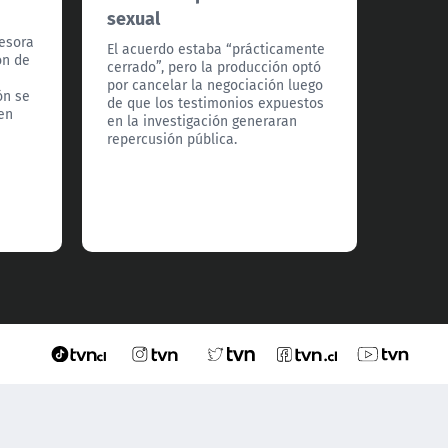
sexual
sufri
esora
El acuerdo estaba “prácticamente
La dem
ón de
cerrado”, pero la producción optó
eventu
por cancelar la negociación luego
de seg
ón se
de que los testimonios expuestos
bancar
 en
en la investigación generaran
permit
repercusión pública.
financ
inusual
alerta