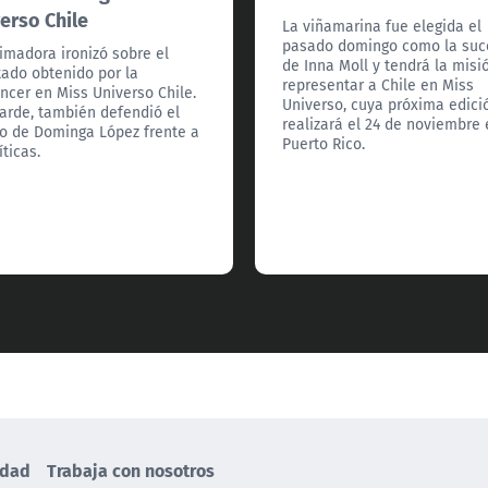
erso Chile
La viñamarina fue elegida el
pasado domingo como la suc
imadora ironizó sobre el
de Inna Moll y tendrá la misi
tado obtenido por la
representar a Chile en Miss
encer en Miss Universo Chile.
Universo, cuya próxima edici
arde, también defendió el
realizará el 24 de noviembre
fo de Dominga López frente a
Puerto Rico.
íticas.
idad
Trabaja con nosotros