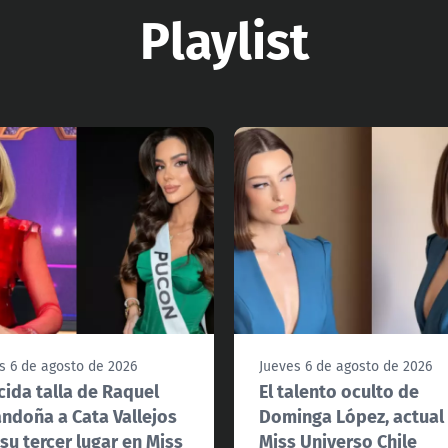
Playlist
s 6 de agosto de 2026
Jueves 6 de agosto de 2026
cida talla de Raquel
El talento oculto de
ndoña a Cata Vallejos
Dominga López, actual
 su tercer lugar en Miss
Miss Universo Chile