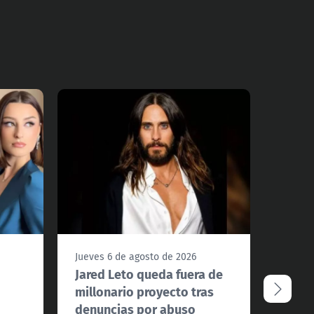
Jueves 6 de agosto de 2026
Jueves
Jared Leto queda fuera de
Ampa
millonario proyecto tras
recup
denuncias por abuso
millo