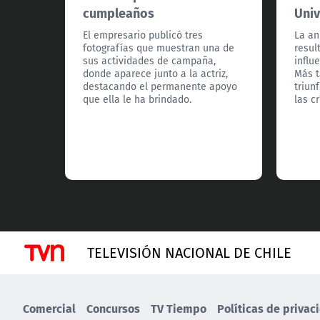
cumpleaños
Univ
El empresario publicó tres
La an
fotografías que muestran una de
resul
sus actividades de campaña,
influ
donde aparece junto a la actriz,
Más t
destacando el permanente apoyo
triun
que ella le ha brindado.
las cr
TELEVISIÓN NACIONAL DE CHILE
Comercial
Concursos
TV Tiempo
Políticas de privac