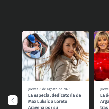
Jueves 6 de agosto de 2026
Jueve
La especial dedicatoria de
La á
Max Luksic a Loreto
Arga
Aravena por su
tras