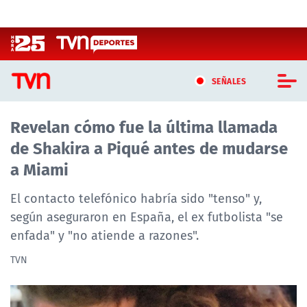
Click acá para ir directamente al contenido
SEÑALES
Revelan cómo fue la última llamada
CASTING MASTERCHEF CHILE
de Shakira a Piqué antes de mudarse
CASTING TVN VERTICAL
a Miami
TVN VERTICAL
El contacto telefónico habría sido "tenso" y,
según aseguraron en España, el ex futbolista "se
TVN PLAY
enfada" y "no atiende a razones".
PROGRAMAS
TVN
TELESERIES