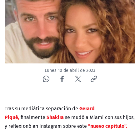
NTV
ACTUALIDAD Y TENDENCIAS
CORPORATIVO Y TRANSPARENCIA
CANAL DE DENUNCIAS
Lunes 10 de abril de 2023
ÁREA DE PROYECTOS
Gerard
Tras su mediática separación de
Piqué,
Shakira
finalmente
se mudó a Miami con sus hijos,
"nuevo capítulo".
y reflexionó en Instagram sobre este