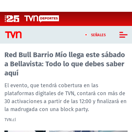
Click acá para ir directamente al contenido
SEÑALES
Red Bull Barrio Mío llega este sábado
CASTING MASTERCHEF CHILE
a Bellavista: Todo lo que debes saber
CASTING TVN VERTICAL
aquí
TVN VERTICAL
El evento, que tendrá cobertura en las
plataformas digitales de TVN, contará con más de
TVN PLAY
30 activaciones a partir de las 12:00 y finalizará en
la madrugada con una block party.
PROGRAMAS
TVN.cl
TELESERIES