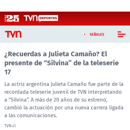
Click acá para ir directamente al contenido
SEÑALES
¿Recuerdas a Julieta Camaño? El
CASTING MASTERCHEF CHILE
presente de “Silvina” de la teleserie
CASTING TVN VERTICAL
17
TVN VERTICAL
La actriz argentina Julieta Camaño fue parte de la
recordada teleserie juvenil de TVN interpretando
TVN PLAY
a “Silvina”. A más de 20 años de su estreno,
cambió la actuación por una nueva carrera ligada
PROGRAMAS
a las comunicaciones.
TELESERIES
TVN.cl