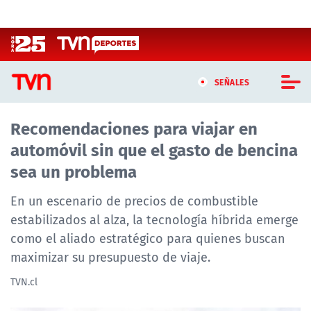
Click acá para ir directamente al contenido
SEÑALES
Recomendaciones para viajar en
CASTING MASTERCHEF CHILE
automóvil sin que el gasto de bencina
CASTING TVN VERTICAL
sea un problema
TVN VERTICAL
En un escenario de precios de combustible
estabilizados al alza, la tecnología híbrida emerge
TVN PLAY
como el aliado estratégico para quienes buscan
maximizar su presupuesto de viaje.
PROGRAMAS
TVN.cl
TELESERIES