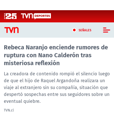
Click acá para ir directamente al contenido
SEÑALES
Rebeca Naranjo enciende rumores de
CASTING MASTERCHEF CHILE
ruptura con Nano Calderón tras
CASTING TVN VERTICAL
misteriosa reflexión
TVN VERTICAL
La creadora de contenido rompió el silencio luego
de que el hijo de Raquel Argandoña realizara un
TVN PLAY
viaje al extranjero sin su compañía, situación que
despertó sospechas entre sus seguidores sobre un
PROGRAMAS
eventual quiebre.
TELESERIES
TVN.cl