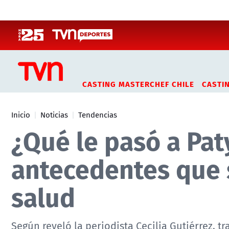
Click acá para ir directamente al contenido
CASTING MASTERCHEF CHILE
CASTI
Inicio
Noticias
Tendencias
¿Qué le pasó a Pat
antecedentes que 
salud
Según reveló la periodista Cecilia Gutiérrez, tr