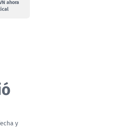
VN ahora
ical
ió
fecha y