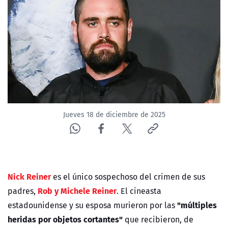
NTV
ACTUALIDAD Y TENDENCIAS
CORPORATIVO Y TRANSPARENCIA
CANAL DE DENUNCIAS
Jueves 18 de diciembre de 2025
ÁREA DE PROYECTOS
Nick Reiner
es el único sospechoso del crimen de sus
Rob y Michele Reiner
padres,
. El cineasta
"múltiples
estadounidense y su esposa murieron por las
heridas por objetos cortantes"
que recibieron, de