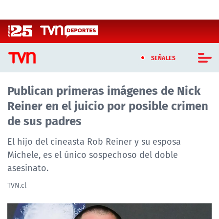
Click acá para ir directamente al contenido
SEÑALES
Publican primeras imágenes de Nick
CASTING MASTERCHEF CHILE
Reiner en el juicio por posible crimen
CASTING TVN VERTICAL
de sus padres
TVN VERTICAL
El hijo del cineasta Rob Reiner y su esposa
Michele, es el único sospechoso del doble
TVN PLAY
asesinato.
PROGRAMAS
TVN.cl
TELESERIES