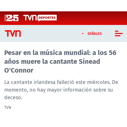
Click acá para ir directamente al contenido
SEÑALES
Pesar en la música mundial: a los 56
CASTING MASTERCHEF CHILE
años muere la cantante Sinead
CASTING TVN VERTICAL
O'Connor
TVN VERTICAL
La cantante irlandesa falleció este miércoles. De
momento, no hay mayor información sobre su
TVN PLAY
deceso.
PROGRAMAS
TVN
TELESERIES