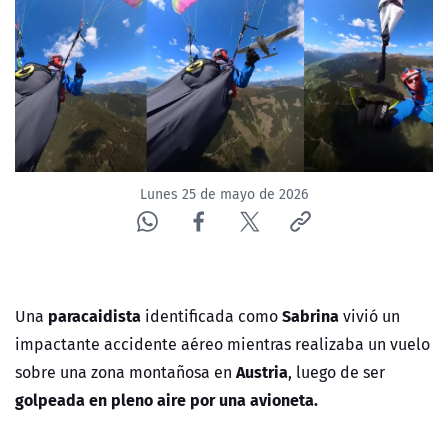
NTV
ACTUALIDAD Y TENDENCIAS
CORPORATIVO Y TRANSPARENCIA
CANAL DE DENUNCIAS
Lunes 25 de mayo de 2026
ÁREA DE PROYECTOS
paracaidista
Sabrina
Una
identificada como
vivió un
impactante accidente aéreo mientras realizaba un vuelo
Austria
sobre una zona montañosa en
, luego de ser
golpeada en pleno aire por una avioneta.