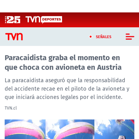
Click acá para ir directamente al contenido
SEÑALES
Paracaidista graba el momento en
CASTING MASTERCHEF CHILE
que choca con avioneta en Austria
CASTING TVN VERTICAL
La paracaidista aseguró que la responsabilidad
TVN VERTICAL
del accidente recae en el piloto de la avioneta y
que iniciará acciones legales por el incidente.
TVN PLAY
TVN.cl
PROGRAMAS
TELESERIES