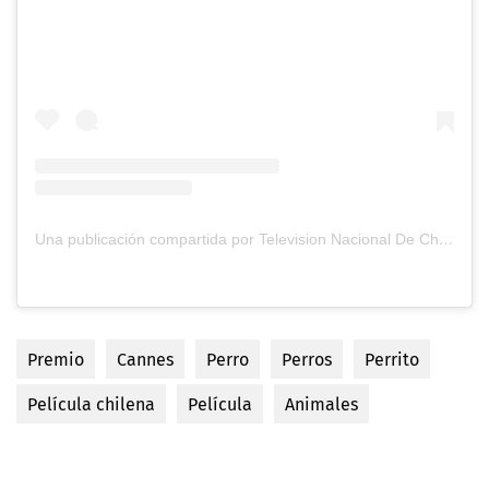
Una publicación compartida por Television Nacional De Chile (@tvn)
Premio
Cannes
Perro
Perros
Perrito
Película chilena
Película
Animales