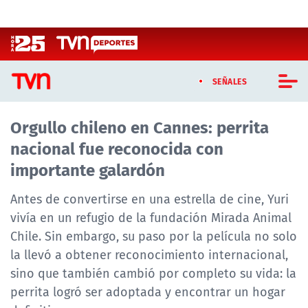
Click acá para ir directamente al contenido
SEÑALES
Orgullo chileno en Cannes: perrita
CASTING MASTERCHEF CHILE
nacional fue reconocida con
CASTING TVN VERTICAL
importante galardón
TVN VERTICAL
Antes de convertirse en una estrella de cine, Yuri
vivía en un refugio de la fundación Mirada Animal
TVN PLAY
Chile. Sin embargo, su paso por la película no solo
la llevó a obtener reconocimiento internacional,
PROGRAMAS
sino que también cambió por completo su vida: la
TELESERIES
perrita logró ser adoptada y encontrar un hogar