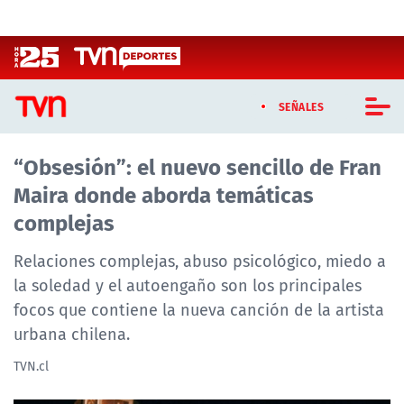
Click acá para ir directamente al contenido
SEÑALES
“Obsesión”: el nuevo sencillo de Fran
CASTING MASTERCHEF CHILE
Maira donde aborda temáticas
CASTING TVN VERTICAL
complejas
TVN VERTICAL
Relaciones complejas, abuso psicológico, miedo a
la soledad y el autoengaño son los principales
TVN PLAY
focos que contiene la nueva canción de la artista
urbana chilena.
PROGRAMAS
TVN.cl
TELESERIES