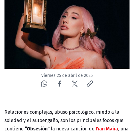
NTV
ACTUALIDAD Y TENDENCIAS
CORPORATIVO Y TRANSPARENCIA
CANAL DE DENUNCIAS
ÁREA DE PROYECTOS
Viernes 25 de abril de 2025
Relaciones complejas, abuso psicológico, miedo a la
soledad y el autoengaño, son los principales focos que
“Obsesión”
Fran Maira
contiene
la nueva canción de
, una