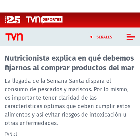
Click acá para ir directamente al contenido
SEÑALES
Nutricionista explica en qué debemos
CASTING MASTERCHEF CHILE
fijarnos al comprar productos del mar
CASTING TVN VERTICAL
La llegada de la Semana Santa dispara el
TVN VERTICAL
consumo de pescados y mariscos. Por lo mismo,
es importante tener claridad de las
TVN PLAY
características óptimas que deben cumplir estos
alimentos y así evitar riesgos de intoxicación u
PROGRAMAS
otras enfermedades.
TELESERIES
TVN.cl