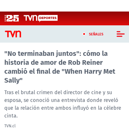
Click acá para ir directamente al contenido
SEÑALES
"No terminaban juntos": cómo la
CASTING MASTERCHEF CHILE
historia de amor de Rob Reiner
CASTING TVN VERTICAL
cambió el final de "When Harry Met
Sally"
TVN VERTICAL
Tras el brutal crimen del director de cine y su
TVN PLAY
esposa, se conoció una entrevista donde reveló
que la relación entre ambos influyó en la célebre
PROGRAMAS
cinta.
TELESERIES
TVN.cl