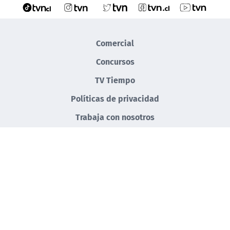
Comercial
Concursos
TV Tiempo
Políticas de privacidad
Trabaja con nosotros
BELLAVISTA #0990, PROVIDENCIA | SANTIAGO, CHILE | F: (+56-2)2707 7777
©2022 TELEVISIÓN NACIONAL DE CHILE. TODOS LOS DERECHOS RESERVADOS