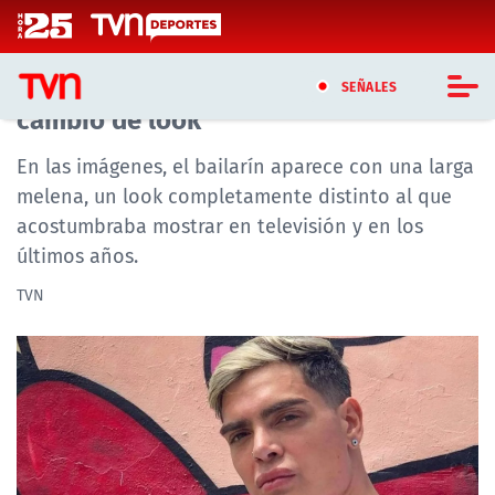
Click acá para ir directamente al contenido
Nelson Mauri sorprende con radical
SEÑALES
cambio de look
CASTING MASTERCHEF CHILE
En las imágenes, el bailarín aparece con una larga
melena, un look completamente distinto al que
CASTING TVN VERTICAL
acostumbraba mostrar en televisión y en los
últimos años.
TVN VERTICAL
TVN
TVN PLAY
PROGRAMAS
TELESERIES
NTV