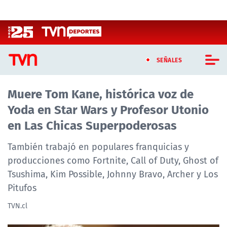
Click acá para ir directamente al contenido
SEÑALES
Muere Tom Kane, histórica voz de
CASTING MASTERCHEF CHILE
Yoda en Star Wars y Profesor Utonio
CASTING TVN VERTICAL
en Las Chicas Superpoderosas
TVN VERTICAL
También trabajó en populares franquicias y
producciones como Fortnite, Call of Duty, Ghost of
TVN PLAY
Tsushima, Kim Possible, Johnny Bravo, Archer y Los
Pitufos
PROGRAMAS
TVN.cl
TELESERIES