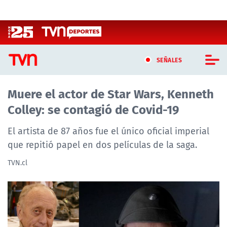
Click acá para ir directamente al contenido
SEÑALES
Muere el actor de Star Wars, Kenneth
CASTING MASTERCHEF CHILE
Colley: se contagió de Covid-19
CASTING TVN VERTICAL
El artista de 87 años fue el único oficial imperial
TVN VERTICAL
que repitió papel en dos películas de la saga.
TVN.cl
TVN PLAY
PROGRAMAS
TELESERIES