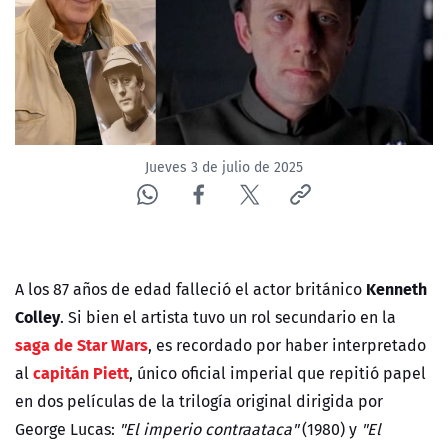
NTV
ACTUALIDAD Y TENDENCIAS
CORPORATIVO Y TRANSPARENCIA
Jueves 3 de julio de 2025
CANAL DE DENUNCIAS
ÁREA DE PROYECTOS
Kenneth
A los 87 años de edad falleció el actor británico
Colley
. Si bien el artista tuvo un rol secundario en la
saga de Star Wars
, es recordado por haber interpretado
capitán Piett
al
, único oficial imperial que repitió papel
en dos películas de la trilogía original dirigida por
George Lucas:
"El imperio contraataca"
(1980) y
"El