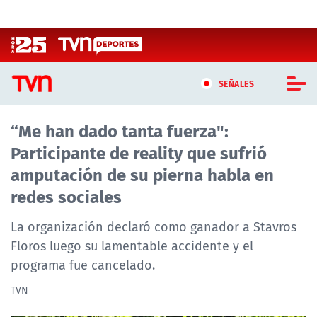
Click acá para ir directamente al contenido
SEÑALES
“Me han dado tanta fuerza":
CASTING MASTERCHEF CHILE
Participante de reality que sufrió
CASTING TVN VERTICAL
amputación de su pierna habla en
redes sociales
TVN VERTICAL
La organización declaró como ganador a Stavros
TVN PLAY
Floros luego su lamentable accidente y el
programa fue cancelado.
PROGRAMAS
TVN
TELESERIES