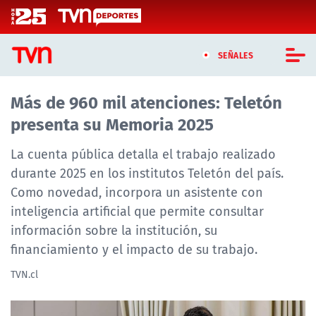
Click acá para ir directamente al contenido
SEÑALES
Más de 960 mil atenciones: Teletón
CASTING MASTERCHEF CHILE
presenta su Memoria 2025
CASTING TVN VERTICAL
La cuenta pública detalla el trabajo realizado
TVN VERTICAL
durante 2025 en los institutos Teletón del país.
Como novedad, incorpora un asistente con
TVN PLAY
inteligencia artificial que permite consultar
información sobre la institución, su
PROGRAMAS
financiamiento y el impacto de su trabajo.
TELESERIES
TVN.cl
NTV