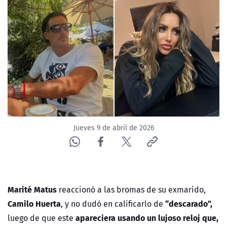
NTV
ACTUALIDAD Y TENDENCIAS
CORPORATIVO Y TRANSPARENCIA
CANAL DE DENUNCIAS
ÁREA DE PROYECTOS
Jueves 9 de abril de 2026
Marité Matus
reaccionó a las bromas de su exmarido,
Camilo Huerta
“descarado”,
, y no dudó en calificarlo de
apareciera usando un lujoso reloj que,
luego de que este