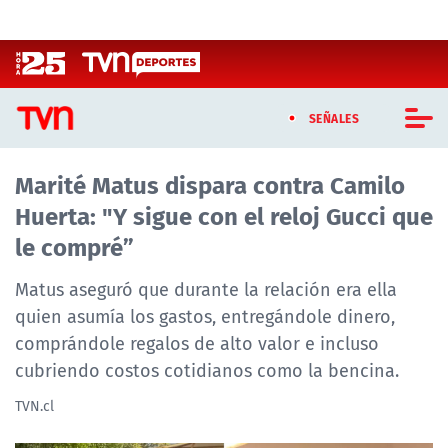
Click acá para ir directamente al contenido
SEÑALES
Marité Matus dispara contra Camilo
CASTING MASTERCHEF CHILE
Huerta: "Y sigue con el reloj Gucci que
CASTING TVN VERTICAL
le compré”
TVN VERTICAL
Matus aseguró que durante la relación era ella
quien asumía los gastos, entregándole dinero,
TVN PLAY
comprándole regalos de alto valor e incluso
cubriendo costos cotidianos como la bencina.
PROGRAMAS
TVN.cl
TELESERIES