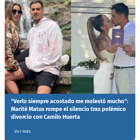
"Verlo siempre acostado me molestó mucho":
Marité Matus rompe el silencio tras polémico
divorcio con Camilo Huerta
Ver más