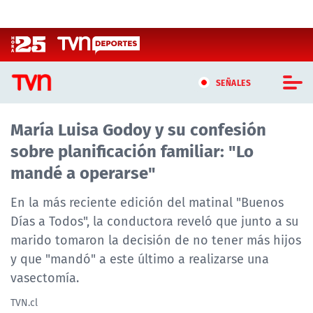
Click acá para ir directamente al contenido
SEÑALES
María Luisa Godoy y su confesión
CASTING MASTERCHEF CHILE
sobre planificación familiar: "Lo
CASTING TVN VERTICAL
mandé a operarse"
TVN VERTICAL
En la más reciente edición del matinal "Buenos
Días a Todos", la conductora reveló que junto a su
TVN PLAY
marido tomaron la decisión de no tener más hijos
y que "mandó" a este último a realizarse una
PROGRAMAS
vasectomía.
TELESERIES
TVN.cl