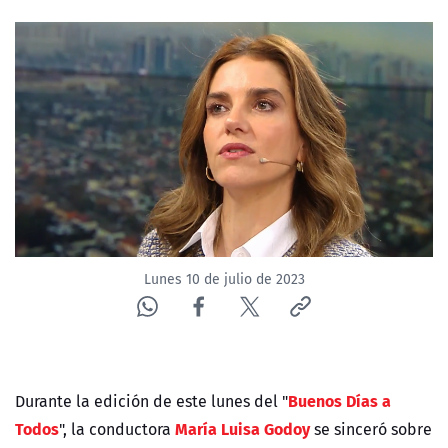
NTV
ACTUALIDAD Y TENDENCIAS
CORPORATIVO Y TRANSPARENCIA
CANAL DE DENUNCIAS
ÁREA DE PROYECTOS
Lunes 10 de julio de 2023
Buenos Días a
Durante la edición de este lunes del "
Todos
María Luisa Godoy
", la conductora
se sinceró sobre