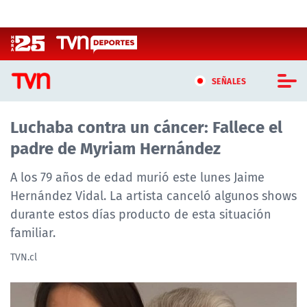
Click acá para ir directamente al contenido
SEÑALES
Luchaba contra un cáncer: Fallece el
CASTING MASTERCHEF CHILE
padre de Myriam Hernández
CASTING TVN VERTICAL
A los 79 años de edad murió este lunes Jaime
TVN VERTICAL
Hernández Vidal. La artista canceló algunos shows
durante estos días producto de esta situación
TVN PLAY
familiar.
PROGRAMAS
TVN.cl
TELESERIES