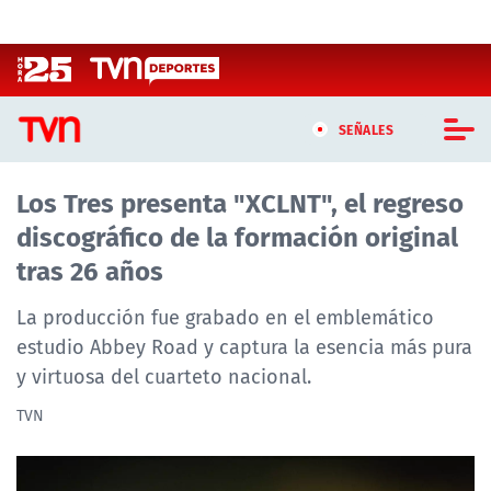
Click acá para ir directamente al contenido
SEÑALES
Los Tres presenta "XCLNT", el regreso
CASTING MASTERCHEF CHILE
discográfico de la formación original
CASTING TVN VERTICAL
tras 26 años
TVN VERTICAL
La producción fue grabado en el emblemático
estudio Abbey Road y captura la esencia más pura
TVN PLAY
y virtuosa del cuarteto nacional.
PROGRAMAS
TVN
TELESERIES