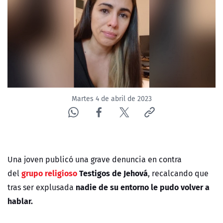
NTV
ACTUALIDAD Y TENDENCIAS
CORPORATIVO Y TRANSPARENCIA
CANAL DE DENUNCIAS
Martes 4 de abril de 2023
ÁREA DE PROYECTOS
Una joven publicó una grave denuncia en contra
grupo religioso
Testigos de Jehová
del
, recalcando que
nadie de su entorno le pudo volver a
tras ser explusada
hablar.