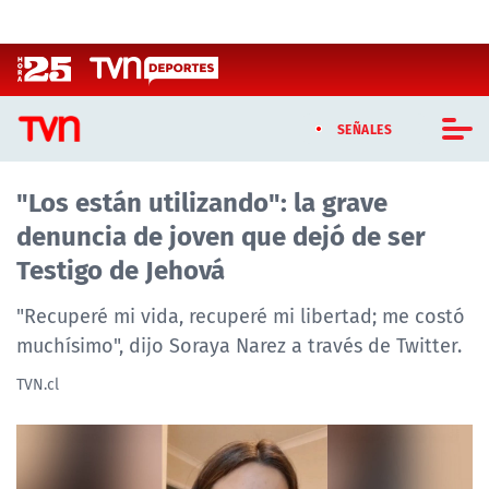
Click acá para ir directamente al contenido
SEÑALES
"Los están utilizando": la grave
CASTING MASTERCHEF CHILE
denuncia de joven que dejó de ser
CASTING TVN VERTICAL
Testigo de Jehová
TVN VERTICAL
"Recuperé mi vida, recuperé mi libertad; me costó
muchísimo", dijo Soraya Narez a través de Twitter.
TVN PLAY
TVN.cl
PROGRAMAS
TELESERIES