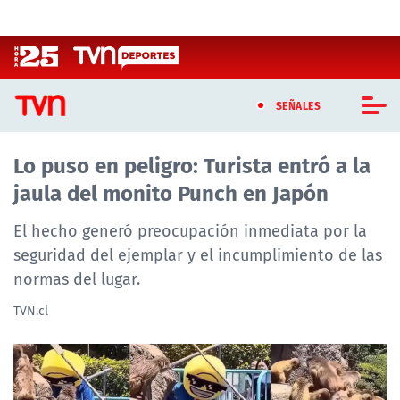
Click acá para ir directamente al contenido
SEÑALES
Lo puso en peligro: Turista entró a la
CASTING MASTERCHEF CHILE
jaula del monito Punch en Japón
CASTING TVN VERTICAL
El hecho generó preocupación inmediata por la
TVN VERTICAL
seguridad del ejemplar y el incumplimiento de las
normas del lugar.
TVN PLAY
TVN.cl
PROGRAMAS
TELESERIES