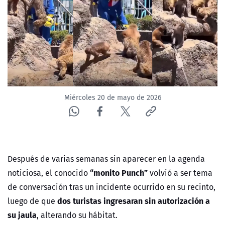
NTV
ACTUALIDAD Y TENDENCIAS
CORPORATIVO Y TRANSPARENCIA
CANAL DE DENUNCIAS
Miércoles 20 de mayo de 2026
ÁREA DE PROYECTOS
Después de varias semanas sin aparecer en la agenda
“monito Punch”
noticiosa, el conocido
volvió a ser tema
de conversación tras un incidente ocurrido en su recinto,
dos turistas ingresaran sin autorización a
luego de que
su jaula
, alterando su hábitat.