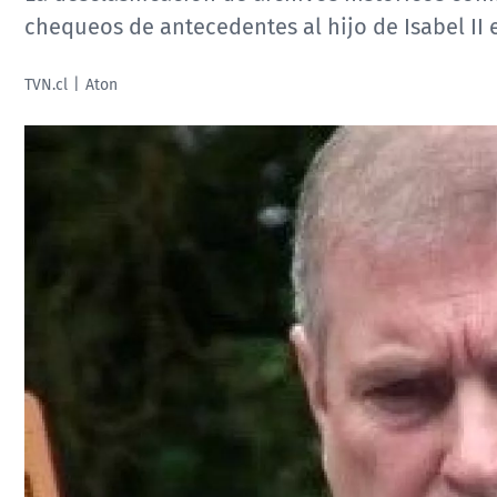
chequeos de antecedentes al hijo de Isabel II 
TVN.cl
Aton