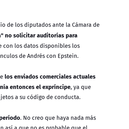
nio de los diputados ante la Cámara de
" no solicitar auditorías para
e con los datos disponibles los
ínculos de Andrés con Epstein.
los enviados comerciales actuales
ue
nía entonces el expríncipe
, ya que
jetos a su código de conducta.
 período
. No creo que haya nada más
n así a que no es probable que el