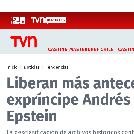
Click acá para ir directamente al contenido
CASTING MASTERCHEF CHILE
CASTI
Inicio
Noticias
Tendencias
Liberan más antec
expríncipe Andrés 
Epstein
La desclasificación de archivos históricos con