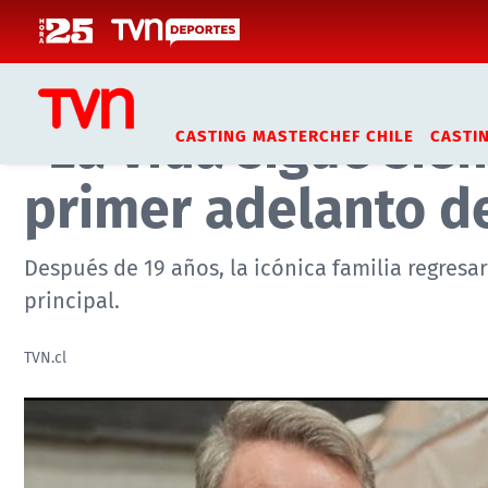
Click acá para ir directamente al contenido
Inicio
Noticias
Tendencias
"La vida sigue sien
CASTING MASTERCHEF CHILE
CASTI
primer adelanto d
Después de 19 años, la icónica familia regresa
principal.
TVN.cl