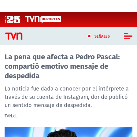
Click acá para ir directamente al contenido
SEÑALES
La pena que afecta a Pedro Pascal:
CASTING MASTERCHEF CHILE
compartió emotivo mensaje de
CASTING TVN VERTICAL
despedida
TVN VERTICAL
La noticia fue dada a conocer por el intérprete a
través de su cuenta de Instagram, donde publicó
TVN PLAY
un sentido mensaje de despedida.
PROGRAMAS
TVN.cl
TELESERIES