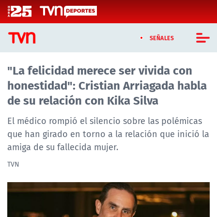
Click acá para ir directamente al contenido
SEÑALES
"La felicidad merece ser vivida con
CASTING MASTERCHEF CHILE
honestidad": Cristian Arriagada habla
CASTING TVN VERTICAL
de su relación con Kika Silva
TVN VERTICAL
El médico rompió el silencio sobre las polémicas
que han girado en torno a la relación que inició la
TVN PLAY
amiga de su fallecida mujer.
PROGRAMAS
TVN
TELESERIES
NTV