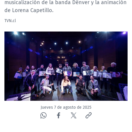
musicalización de la banda Dënver y la animación
NTV
de Lorena Capetillo.
ACTUALIDAD Y TENDENCIAS
TVN.cl
CORPORATIVO Y TRANSPARENCIA
CANAL DE DENUNCIAS
ÁREA DE PROYECTOS
Jueves 7 de agosto de 2025