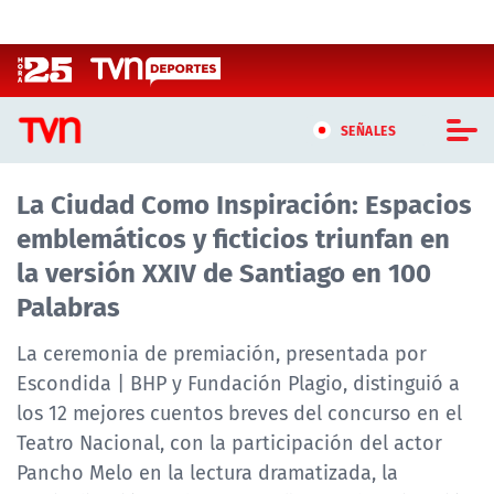
Click acá para ir directamente al contenido
SEÑALES
La Ciudad Como Inspiración: Espacios
CASTING MASTERCHEF CHILE
emblemáticos y ficticios triunfan en
CASTING TVN VERTICAL
la versión XXIV de Santiago en 100
Palabras
TVN VERTICAL
La ceremonia de premiación, presentada por
TVN PLAY
Escondida | BHP y Fundación Plagio, distinguió a
los 12 mejores cuentos breves del concurso en el
PROGRAMAS
Teatro Nacional, con la participación del actor
TELESERIES
Pancho Melo en la lectura dramatizada, la