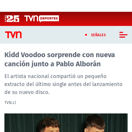
Click acá para ir directamente al contenido
SEÑALES
Kidd Voodoo sorprende con nueva
CASTING MASTERCHEF CHILE
canción junto a Pablo Alborán
CASTING TVN VERTICAL
El artista nacional compartió un pequeño
TVN VERTICAL
extracto del último single antes del lanzamiento
de su nuevo disco.
TVN PLAY
TVN.cl
PROGRAMAS
TELESERIES