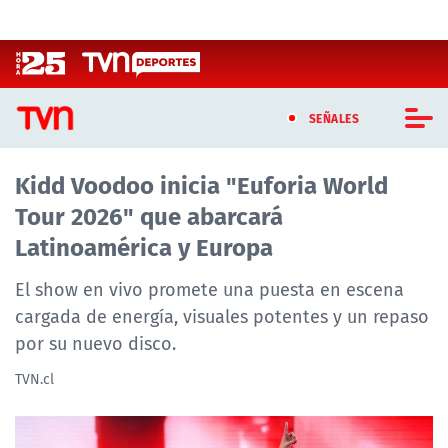
Click acá para ir directamente al contenido
SEÑALES
Kidd Voodoo inicia "Euforia World
CASTING MASTERCHEF CHILE
Tour 2026" que abarcará
CASTING TVN VERTICAL
Latinoamérica y Europa
TVN VERTICAL
El show en vivo promete una puesta en escena
cargada de energía, visuales potentes y un repaso
TVN PLAY
por su nuevo disco.
PROGRAMAS
TVN.cl
TELESERIES