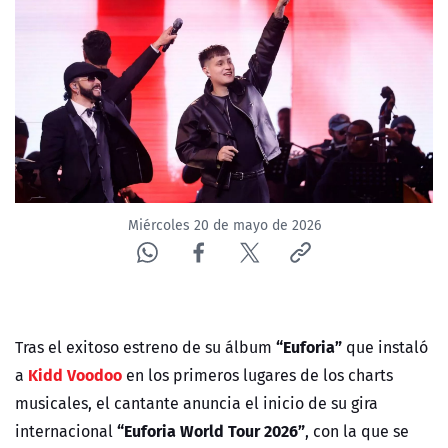
NTV
ACTUALIDAD Y TENDENCIAS
CORPORATIVO Y TRANSPARENCIA
CANAL DE DENUNCIAS
Miércoles 20 de mayo de 2026
ÁREA DE PROYECTOS
“Euforia”
Tras el exitoso estreno de su álbum
que instaló
Kidd Voodoo
a
en los primeros lugares de los charts
musicales, el cantante anuncia el inicio de su gira
“Euforia World Tour 2026”
internacional
, con la que se