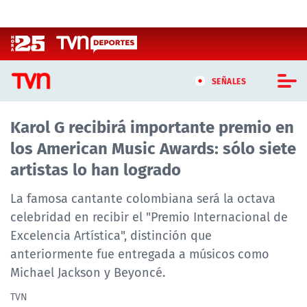
Click acá para ir directamente al contenido
SEÑALES
Karol G recibirá importante premio en
CASTING MASTERCHEF CHILE
los American Music Awards: sólo siete
CASTING TVN VERTICAL
artistas lo han logrado
TVN VERTICAL
La famosa cantante colombiana será la octava
celebridad en recibir el "Premio Internacional de
TVN PLAY
Excelencia Artística", distinción que
anteriormente fue entregada a músicos como
PROGRAMAS
Michael Jackson y Beyoncé.
TELESERIES
TVN