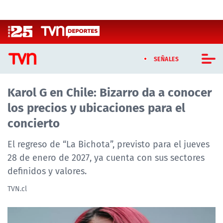
Click acá para ir directamente al contenido
SEÑALES
Karol G en Chile: Bizarro da a conocer
CASTING MASTERCHEF CHILE
los precios y ubicaciones para el
CASTING TVN VERTICAL
concierto
TVN VERTICAL
El regreso de “La Bichota”, previsto para el jueves
28 de enero de 2027, ya cuenta con sus sectores
TVN PLAY
definidos y valores.
PROGRAMAS
TVN.cl
TELESERIES