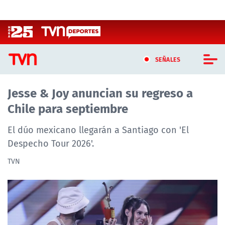
Click acá para ir directamente al contenido
SEÑALES
Jesse & Joy anuncian su regreso a
CASTING MASTERCHEF CHILE
Chile para septiembre
CASTING TVN VERTICAL
El dúo mexicano llegarán a Santiago con 'El
TVN VERTICAL
Despecho Tour 2026'.
TVN
TVN PLAY
PROGRAMAS
TELESERIES