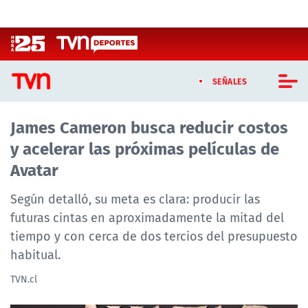
Click acá para ir directamente al contenido
SEÑALES
James Cameron busca reducir costos
CASTING MASTERCHEF CHILE
y acelerar las próximas películas de
CASTING TVN VERTICAL
Avatar
TVN VERTICAL
Según detalló, su meta es clara: producir las
futuras cintas en aproximadamente la mitad del
TVN PLAY
tiempo y con cerca de dos tercios del presupuesto
habitual.
PROGRAMAS
TVN.cl
TELESERIES